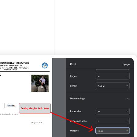
g Tua / Wali*
SFSZFDGDG )