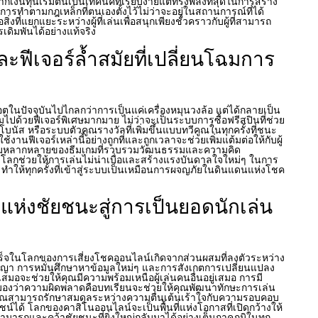
งินทุนเริ่มต้นเป็นเทคนิคที่เรียบง่ายแต่ทรงพลังที่สุดในการสร้าง
การทำตามกฎเหล็กที่ตนเองตั้งไว้ไม่ว่าจะอยู่ในสถานการณ์ที่ได้
สิ่งที่แยกแยะระหว่างผู้ที่เล่นเพื่อสนุกเพียงชั่วคราวกับผู้ที่สามารถ
รเดิมพันได้อย่างแท้จริง
ะฟีเจอร์ล้ำสมัยที่เปลี่ยนโฉมการ
ในปัจจุบันไปไกลกว่าการเป็นแค่เครื่องหมุนวงล้อ แต่ได้กลายเป็น
ี่เต็มไปด้วยฟีเจอร์พิเศษมากมาย ไม่ว่าจะเป็นระบบการซื้อฟรีสปินที่ช่วย
นัส หรือระบบตัวคูณรางวัลที่เพิ่มขึ้นแบบทวีคูณในทุกครั้งที่ชนะ
จะใช้งานฟีเจอร์เหล่านี้อย่างถูกที่และถูกเวลาจะช่วยเพิ่มแต้มต่อให้กับผู้
ามหลากหลายของธีมเกมที่รวบรวมวัฒนธรรมและความคิด
ุมโลกช่วยให้การเล่นไม่น่าเบื่อและสร้างแรงบันดาลใจใหม่ๆ ในการ
 ทำให้ทุกครั้งที่เข้าสู่ระบบเป็นเหมือนการผจญภัยในดินแดนแห่งโชค
แห่งชัยชนะสู่การเป็นยอดนักเล่น
เร็จในโลกของการเสี่ยงโชคออนไลน์เกิดจากส่วนผสมที่ลงตัวระหว่าง
ัญญา การหมั่นศึกษาหาข้อมูลใหม่ๆ และการสังเกตการเปลี่ยนแปลง
มอจะช่วยให้คุณมีความพร้อมเหนือผู้เล่นคนอื่นอยู่เสมอ การมี
ละมองว่าความผิดพลาดคือบทเรียนจะช่วยให้คุณพัฒนาทักษะการเล่น
เมื่อคุณสามารถรักษาสมดุลระหว่างความตื่นเต้นเร้าใจกับความรอบคอบ
ได้ โลกของคาสิโนออนไลน์จะเป็นพื้นที่แห่งโอกาสที่เปิดกว้างให้
ามารถและคว้าชัยชนะที่ยิ่งใหญ่กลับมาได้อย่างเต็มภาคภูมิในทุก