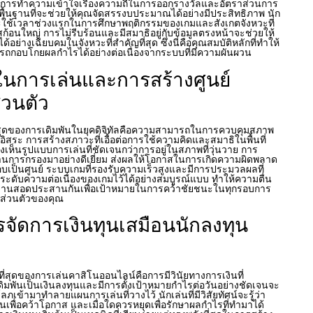
 การทำความเข้าใจเรื่องความถี่ในการออกรางวัลและอัตราส่วนการ
ัยพื้นฐานที่จะช่วยให้คุณจัดสรรงบประมาณได้อย่างมีประสิทธิภาพ นัก
จะใช้เวลาช่วงแรกในการศึกษาพฤติกรรมของเกมและสังเกตจังหวะที่
อนใหญ่ การไม่รีบร้อนและมีสมาธิอยู่กับข้อมูลตรงหน้าจะช่วยให้
้อย่างเฉียบคมในจังหวะที่สำคัญที่สุด ซึ่งนี่คือคุณสมบัติหลักที่ทำให้
ารถกอบโกยผลกำไรได้อย่างต่อเนื่องจากระบบที่มีความผันผวน
นการเล่นและการสร้างศูนย์
วนตัว
ดที่สุดของการเดิมพันในยุคดิจิทัลคือความสามารถในการควบคุมสภาพ
อิสระ การสร้างสภาวะที่เอื้อต่อการใช้ความคิดและสมาธิในพื้นที่
งเห็นรูปแบบการเล่นที่ชัดเจนกว่าการอยู่ในสภาพที่วุ่นวาย การ
ผ่านการกรองมาอย่างดีเยี่ยม ส่งผลให้โอกาสในการเกิดความผิดพลาด
เป็นศูนย์ ระบบเกมที่รองรับความเร็วสูงและมีการประมวลผลที่
ระดับความต่อเนื่องของเกมไว้ได้อย่างสมบูรณ์แบบ ทำให้ความตื่น
งานสอดประสานกันเพื่อเป้าหมายในการคว้าชัยชนะในทุกรอบการ
จอส่วนตัวของคุณ
รจัดการเงินทุนเสมือนนักลงทุน
ที่สุดของการเล่นคาสิโนออนไลน์คือการมีวินัยทางการเงินที่
ดิมพันเป็นเงินลงทุนและมีการตั้งเป้าหมายกำไรต่อวันอย่างชัดเจนจะ
ภเข้ามาทำลายแผนการเล่นที่วางไว้ นักเล่นที่มีวิสัยทัศน์จะรู้ว่า
มพันเพื่อคว้าโอกาส และเมื่อใดควรหยุดเพื่อรักษาผลกำไรที่ทำมาได้