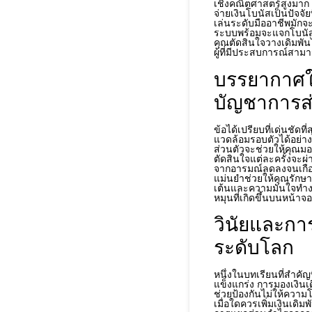
เชิงคณิตศาสตร์สูงมาก
จ่ายเงินโบนัสเป็นปัจจ
เล่นระดับมืออาชีพมัก
ระบบพร้อมจะแจกโบนัสก้
คุณตัดสินใจวางเดิมพันได
ผู้ที่มีประสบการณ์สาม
บรรยากาศใ
บัญชาการส่
ข้อได้เปรียบที่เด่นชั
แวดล้อมรอบตัวได้อย่าง
ส่วนตัวจะช่วยให้คุณมอ
ตัดสินใจแต่ละครั้งจะ
จากอารมณ์ลดลงจนเกือบ
แม่นยำช่วยให้คุณรักษา
เต้นและความมั่นใจทำ
หมุนที่เกิดขึ้นบนหน้า
วินัยและกา
ระดับโลก
หนึ่งในบทเรียนที่สำคัญ
แข็งแกร่ง การมองเงินเ
ช่วยป้องกันไม่ให้ความโล
เมื่อใดควรเพิ่มเงินเดิ