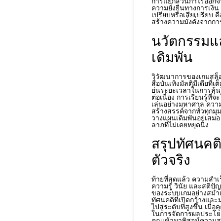
การแยกส่วนกำไรออกจากเ
ความยั่งยืนทางการเงิน 
เปรียบหรือเสียเปรียบ คือ
สร้างความมั่งคั่งจากกา
นวัตกรรมแล
เดิมพัน
วิวัฒนาการของเกมสล็อต
สื่อบันเทิงมัลติมีเดียท
ย่นระยะเวลาในการลุ้นโบ
ต่อเนื่อง การเรียนรู้ที่
เล่นอย่างมหาศาล คว
สร้างสรรค์จากทั่วทุกม
วางแผนเดิมพันอยู่เสมอ
ลาภที่ไม่เคยหยุดนิ่ง
สรุปทัศนคติ
ตัวจริง
ท้ายที่สุดแล้ว ความสำ
ความรู้ วินัย และสติป
ของระบบเกมอย่างสม่ำเส
ทัศนคติที่เปิดกว้างแ
ไปสู่ระดับที่สูงขึ้น 
ในการจัดการผลประโยชน์
คุณเข้ามาพิสูจน์ความส