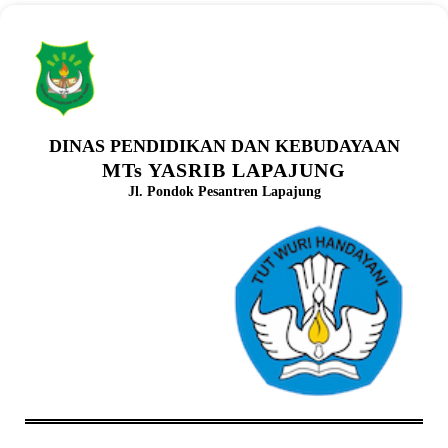
DINAS PENDIDIKAN DAN KEBUDAYAAN
MTs YASRIB LAPAJUNG
Jl. Pondok Pesantren Lapajung