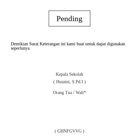
Pending
Demikian Surat Keterangan ini kami buat untuk dapat digunakan
seperlunya.
Kepala Sekolah
( Husaini, S.Pd.I )
Orang Tua / Wali*
( GHNFGVVG )