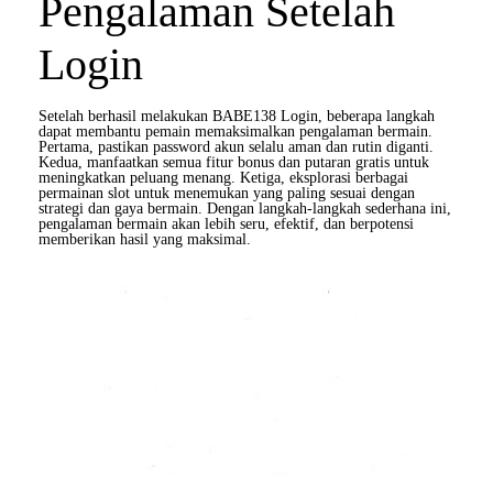
Pengalaman Setelah
Login
Setelah berhasil melakukan BABE138 Login, beberapa langkah
dapat membantu pemain memaksimalkan pengalaman bermain.
Pertama, pastikan password akun selalu aman dan rutin diganti.
Kedua, manfaatkan semua fitur bonus dan putaran gratis untuk
meningkatkan peluang menang. Ketiga, eksplorasi berbagai
permainan slot untuk menemukan yang paling sesuai dengan
strategi dan gaya bermain. Dengan langkah-langkah sederhana ini,
pengalaman bermain akan lebih seru, efektif, dan berpotensi
memberikan hasil yang maksimal.