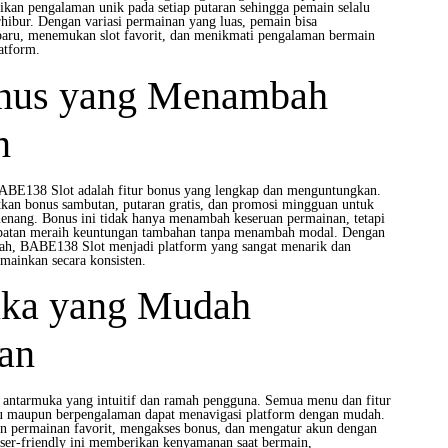
kan pengalaman unik pada setiap putaran sehingga pemain selalu
rhibur. Dengan variasi permainan yang luas, pemain bisa
 baru, menemukan slot favorit, dan menikmati pengalaman bermain
atform.
onus yang Menambah
n
BABE138 Slot adalah fitur bonus yang lengkap dan menguntungkan.
kan bonus sambutan, putaran gratis, dan promosi mingguan untuk
nang. Bonus ini tidak hanya menambah keseruan permainan, tetapi
patan meraih keuntungan tambahan tanpa menambah modal. Dengan
pah, BABE138 Slot menjadi platform yang sangat menarik dan
ainkan secara konsisten.
ka yang Mudah
an
antarmuka yang intuitif dan ramah pengguna. Semua menu dan fitur
ru maupun berpengalaman dapat menavigasi platform dengan mudah.
 permainan favorit, mengakses bonus, dan mengatur akun dengan
ser-friendly ini memberikan kenyamanan saat bermain,