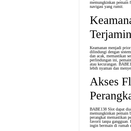
memungkinkan pemain fok
navigasi yang rumit.
Keamana
Terjami
Keamanan menjadi priori
dilindungi dengan sistem 
dan acak, memastikan s
perlindungan ini, pemai
atau kecurangan. BABE1
lebih nyaman dan menye
Akses Fl
Perangk
BABE138 Slot dapat diaks
memungkinkan pemain be
perangkat memastikan pe
favorit tanpa gangguan.
ingin bermain di rumah 