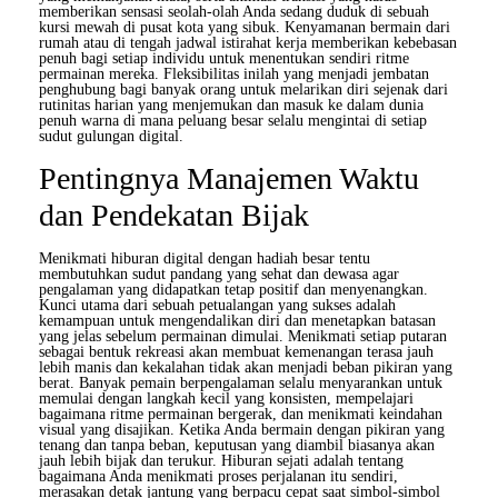
memberikan sensasi seolah-olah Anda sedang duduk di sebuah
kursi mewah di pusat kota yang sibuk. Kenyamanan bermain dari
rumah atau di tengah jadwal istirahat kerja memberikan kebebasan
penuh bagi setiap individu untuk menentukan sendiri ritme
permainan mereka. Fleksibilitas inilah yang menjadi jembatan
penghubung bagi banyak orang untuk melarikan diri sejenak dari
rutinitas harian yang menjemukan dan masuk ke dalam dunia
penuh warna di mana peluang besar selalu mengintai di setiap
sudut gulungan digital.
Pentingnya Manajemen Waktu
dan Pendekatan Bijak
Menikmati hiburan digital dengan hadiah besar tentu
membutuhkan sudut pandang yang sehat dan dewasa agar
pengalaman yang didapatkan tetap positif dan menyenangkan.
Kunci utama dari sebuah petualangan yang sukses adalah
kemampuan untuk mengendalikan diri dan menetapkan batasan
yang jelas sebelum permainan dimulai. Menikmati setiap putaran
sebagai bentuk rekreasi akan membuat kemenangan terasa jauh
lebih manis dan kekalahan tidak akan menjadi beban pikiran yang
berat. Banyak pemain berpengalaman selalu menyarankan untuk
memulai dengan langkah kecil yang konsisten, mempelajari
bagaimana ritme permainan bergerak, dan menikmati keindahan
visual yang disajikan. Ketika Anda bermain dengan pikiran yang
tenang dan tanpa beban, keputusan yang diambil biasanya akan
jauh lebih bijak dan terukur. Hiburan sejati adalah tentang
bagaimana Anda menikmati proses perjalanan itu sendiri,
merasakan detak jantung yang berpacu cepat saat simbol-simbol