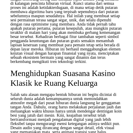
di kalangan pencinta hiburan virtual. Kunci utama dari semua
proses ini adalah ketidakterdugaan, di mana setiap detik putaran
membawa algoritma baru yang terpisah sepenuhnya dari putaran
sebelumnya maupun sesudahnya. Hal inilah yang membuat setiap
sesi permainan terasa sangat segar, unik, dan selalu dipenuhi
dengan rasa optimisme yang membara. Anda tidak pernah tahu
apakah putaran pertama, putaran kesepuluh, atau mungkin putaran
terakhir di malam hari yang akan membuka gerbang kemenangan
besar tersebut. Kehadiran berbagai fitur tambahan seperti simbol
pengganda keuntungan dan putaran gratis semakin menambah
lapisan keseruan yang membuat para pemain tetap setia berada di
depan layar mereka. Hiburan ini berhasil menggabungkan elemen
kejutan visual dengan harapan finansial yang nyata, menciptakan
sebuah ekosistem bermain yang sangat dinamis dan terus
berkembang mengikuti tren teknologi terkini.
Menghidupkan Suasana Kasino
Klasik ke Ruang Keluarga
Salah satu alasan mengapa bentuk hiburan ini begitu dicintai di
seluruh dunia adalah kemampuannya untuk memindahkan
atmosfer megah dari pusat hiburan dunia langsung ke genggaman
tangan Anda. Dahulu, orang harus melakukan perjalanan jauh dan
meluangkan waktu khusus hanya untuk mendengar dentingan koin
besi yang jatuh dari mesin. Kini, keajaiban tersebut telah
bertransformasi menjadi pengalaman digital yang jauh lebih
fleksibel tanpa mengurangi esensi ketegangan aslinya sedikit pun.
Desain audio yang dirancang dengan sangat detail, efek visual
yang memanjakan mata, serta animasi transisi yang halus