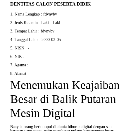
DENTITAS CALON PESERTA DIDIK
1. Nama Lengkap : fdvnvbv
2. Jenis Kelamin : Laki - Laki
3. Tempat Lahir : fdvnvbv
4. Tanggal Lahir : 2000-03-05
5. NISN : -
6. NIK : -
7. Agama :
8. Alamat :
Menemukan Keajaiban
Besar di Balik Putaran
Mesin Digital
Banyak orang berkumpul di dunia hiburan digital dengan satu
harapan yang sama, yaitu membawa pulang kemenangan besar