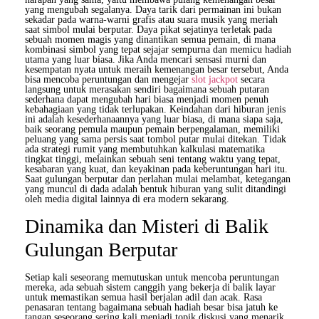
yang mengubah segalanya. Daya tarik dari permainan ini bukan
sekadar pada warna-warni grafis atau suara musik yang meriah
saat simbol mulai berputar. Daya pikat sejatinya terletak pada
sebuah momen magis yang dinantikan semua pemain, di mana
kombinasi simbol yang tepat sejajar sempurna dan memicu hadiah
utama yang luar biasa. Jika Anda mencari sensasi murni dan
kesempatan nyata untuk meraih kemenangan besar tersebut, Anda
bisa mencoba peruntungan dan mengejar
slot jackpot
secara
langsung untuk merasakan sendiri bagaimana sebuah putaran
sederhana dapat mengubah hari biasa menjadi momen penuh
kebahagiaan yang tidak terlupakan. Keindahan dari hiburan jenis
ini adalah kesederhanaannya yang luar biasa, di mana siapa saja,
baik seorang pemula maupun pemain berpengalaman, memiliki
peluang yang sama persis saat tombol putar mulai ditekan. Tidak
ada strategi rumit yang membutuhkan kalkulasi matematika
tingkat tinggi, melainkan sebuah seni tentang waktu yang tepat,
kesabaran yang kuat, dan keyakinan pada keberuntungan hari itu.
Saat gulungan berputar dan perlahan mulai melambat, ketegangan
yang muncul di dada adalah bentuk hiburan yang sulit ditandingi
oleh media digital lainnya di era modern sekarang.
Dinamika dan Misteri di Balik
Gulungan Berputar
Setiap kali seseorang memutuskan untuk mencoba peruntungan
mereka, ada sebuah sistem canggih yang bekerja di balik layar
untuk memastikan semua hasil berjalan adil dan acak. Rasa
penasaran tentang bagaimana sebuah hadiah besar bisa jatuh ke
tangan seseorang sering kali menjadi topik diskusi yang menarik