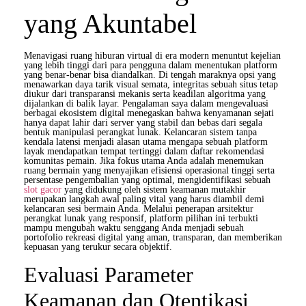
yang Akuntabel
Menavigasi ruang hiburan virtual di era modern menuntut kejelian
yang lebih tinggi dari para pengguna dalam menentukan platform
yang benar-benar bisa diandalkan. Di tengah maraknya opsi yang
menawarkan daya tarik visual semata, integritas sebuah situs tetap
diukur dari transparansi mekanis serta keadilan algoritma yang
dijalankan di balik layar. Pengalaman saya dalam mengevaluasi
berbagai ekosistem digital menegaskan bahwa kenyamanan sejati
hanya dapat lahir dari server yang stabil dan bebas dari segala
bentuk manipulasi perangkat lunak. Kelancaran sistem tanpa
kendala latensi menjadi alasan utama mengapa sebuah platform
layak mendapatkan tempat tertinggi dalam daftar rekomendasi
komunitas pemain. Jika fokus utama Anda adalah menemukan
ruang bermain yang menyajikan efisiensi operasional tinggi serta
persentase pengembalian yang optimal, mengidentifikasi sebuah
slot gacor
yang didukung oleh sistem keamanan mutakhir
merupakan langkah awal paling vital yang harus diambil demi
kelancaran sesi bermain Anda. Melalui penerapan arsitektur
perangkat lunak yang responsif, platform pilihan ini terbukti
mampu mengubah waktu senggang Anda menjadi sebuah
portofolio rekreasi digital yang aman, transparan, dan memberikan
kepuasan yang terukur secara objektif.
Evaluasi Parameter
Keamanan dan Otentikasi