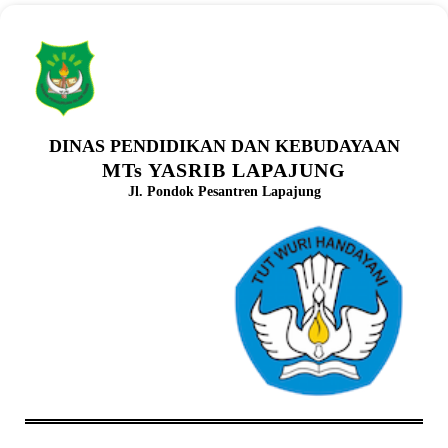
DINAS PENDIDIKAN DAN KEBUDAYAAN
MTs YASRIB LAPAJUNG
Jl. Pondok Pesantren Lapajung