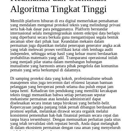
Algoritma Tingkat Tinggi
Memilih platform hiburan di era digital memerlukan pemahaman
yang mendalam mengenai protokol teknis yang melindungi privasi
serta hak-hak dasar para penggunanya. Platform berstandar
internasional selalu mengintegrasikan sistem enkripsi data berlapis
yang diperbarui secara berkala guna mengantisipasi segala bentuk
ancaman siber dari pihak luar. Keandalan mekanis dalam
permainan juga dipastikan melalui penerapan generator angka acak
yang telah melewati proses verifikasi ketat oleh lembaga audit
independen, sehingga setiap hasil yang keluar murni berdasarkan
probabilitas matematis yang adil. Transparansi operasional inilah
yang menjadi pilar utama dalam membangun hubungan
mutualisme yang harmonis antara pihak pengelola dan komunitas
pemain yang setia berkumpul di dalamnya.
Di samping proteksi data yang kokoh, profesionalisme sebuah
manajemen situs juga tercermin dari efisiensi layanan bantuan
pelanggan yang beroperasi penuh selama dua puluh empat jam
tanpa henti. Kehadiran tim pendukung yang memiliki kecakapan
teknis tinggi memastikan bahwa setiap pertanyaan seputar
mekanisme permainan atau kendala administratif dapat
diselesaikan secara instan tanpa birokrasi yang berbelit-belit.
Kepercayaan jangka panjang tidak pernah dibangun berdasarkan
promosi sepihak, melainkan dirawat secara organik melalui
konsistensi pemenuhan hak-hak finansial pemain secara cepat dan
tanpa biaya tersembunyi. Dengan memusatkan perhatian pada situs
yang telah tervalidasi oleh reputasi bersih, Anda dapat melangkah
di dalam ekosistem permainan dengan rasa aman yang menyeluruh