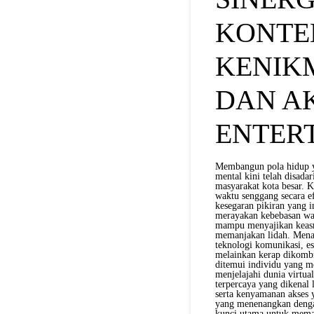
KONTE
KENIK
DAN A
ENTER
Membangun pola hidup ya
mental kini telah disada
masyarakat kota besar. K
waktu senggang secara e
kesegaran pikiran yang i
merayakan kebebasan wak
mampu menyajikan keasri
memanjakan lidah. Menar
teknologi komunikasi, ese
melainkan kerap dikombi
ditemui individu yang 
menjelajahi dunia virtua
terpercaya yang dikenal
serta kenyamanan akses y
yang menenangkan dengan
kunci utama untuk memas