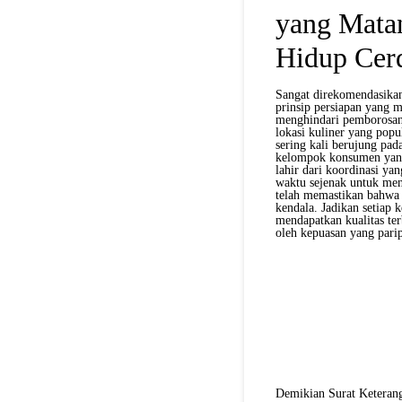
yang Matan
Hidup Cer
Sangat direkomendasika
prinsip persiapan yang 
menghindari pemborosan
lokasi kuliner yang pop
sering kali berujung pad
kelompok konsumen yang
lahir dari koordinasi y
waktu sejenak untuk me
telah memastikan bahwa 
kendala. Jadikan setiap 
mendapatkan kualitas ter
oleh kepuasan yang pari
Demikian Surat Keterang