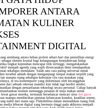
MPORER ANTARA
MATAN KULINER
KSES
TAINMENT DIGITAL
ng seimbang antara beban profesi sehari-hari dan pemulihan energi
ri sebagai elemen krusial bagi kelangsungan kesejahteraan hidup
etika tingkat kejenuhan mencapai titik tertinggi, mengalokasikan
fektif menjadi agenda yang wajib direncanakan demi mendapatkan
nstan sekaligus mendalam. Salah satu cara paling universal untuk
tu tersebut adalah dengan mengunjungi tempat makan terpilih yang
an suasana ruang sekaligus kelezatan cita rasa masakan yang
iknya, di era kontemporer yang didominasi oleh kecanggihan
nsi dari sebuah rekreasi mandiri kini tidak lagi berdiri sendiri,
nasikan dengan pemanfaatan teknologi secara personal. Cukup banyak
memanfaatkan momen menunggu pesanan di meja makan untuk
l lewat gawai mereka, termasuk berselancar mencari situs
slot gacor
 luas mampu memberikan jaminan kelancaran koneksi, keadilan sistem,
ang stabil dari mana saja. Fleksibilitas dalam memadukan ruang fisik
 media hiburan digital yang bermutu tinggi pada akhirnya menjadi
tikan bahwa momen istirahat yang Anda miliki benar-benar