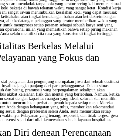
ng secara mendadak tanpa pola yang teratur sering kali memicu situasi
koki bekerja di bawah tekanan waktu yang sangat ketat. Kondisi kerja
ti ini sangat rawan menimbulkan kesalahan kecil yang dapat merusak
i ketidakakuratan tingkat kematangan bahan atau ketidakseimbangan
ya, alur kedatangan pelanggan yang teratur memberikan waktu yang
r untuk memproses setiap pesanan sebagai sebuah karya seni yang
gan operasional inilah yang memastikan bahwa setiap piring makanan
nda selalu memiliki cita rasa yang konsisten di tingkat tertinggi.
italitas Berkelas Melalui
Pelayanan yang Fokus dan
a staf pelayanan dan pengunjung merupakan jiwa dari sebuah destinasi
loyalitas jangka panjang dari para pelanggannya. Dalam situasi
nuh dan bising, pramusaji yang berpengalaman sekalipun akan
us akibat kelelahan fisik dan mental yang berlebihan. Namun, ketika
n sesuai dengan kapasitas ruangan yang ideal, seluruh staf memiliki
 untuk mencurahkan perhatian penuh kepada setiap meja. Mereka
ran Anda dengan kehangatan yang tulus, memberikan rekomendasi
g sesuai dengan preferensi selera Anda, serta memastikan setiap
a waktunya. Pelayanan yang tenang, responsif, dan tidak tergesa-gesa
n esensi sejati dari nilai kemewahan sebuah layanan hospitalitas.
an Diri dengan Perencanaan