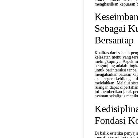
menghasilkan kepuasan b
Keseimban
Sebagai K
Bersantap
Kualitas dari sebuah pen
kelezatan menu yang ters
melingkupinya. Aspek m
pengunjung adalah tingk
untuk berinteraksi tanp
mengabaikan batasan kap
akan segera kehilangan d
melelahkan. Melalui sist
ruangan dapat dipertahan
ini memberikan jarak pe
nyaman sekaligus menik
Kedisiplin
Fondasi Ko
Di balik estetika penyaj
sangat bergantung pada k