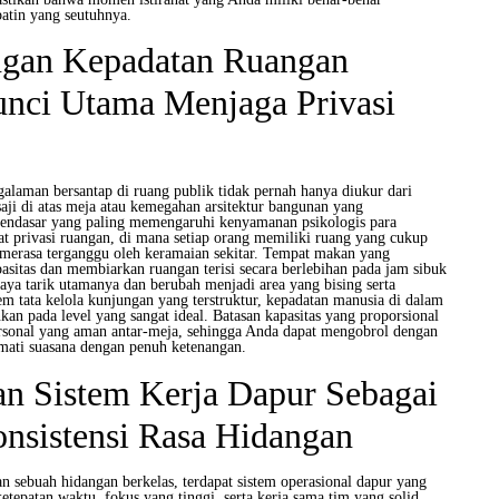
atin yang seutuhnya.
gan Kepadatan Ruangan
unci Utama Menjaga Privasi
galaman bersantap di ruang publik tidak pernah hanya diukur dari
aji di atas meja atau kemegahan arsitektur bangunan yang
endasar yang paling memengaruhi kenyamanan psikologis para
at privasi ruangan, di mana setiap orang memiliki ruang yang cukup
a merasa terganggu oleh keramaian sekitar. Tempat makan yang
asitas dan membiarkan ruangan terisi secara berlebihan pada jam sibuk
aya tarik utamanya dan berubah menjadi area yang bising serta
em tata kelola kunjungan yang terstruktur, kepadatan manusia di dalam
kan pada level yang sangat ideal. Batasan kapasitas yang proporsional
rsonal yang aman antar-meja, sehingga Anda dapat mengobrol dengan
mati suasana dengan penuh ketenangan.
an Sistem Kerja Dapur Sebagai
nsistensi Rasa Hidangan
ian sebuah hidangan berkelas, terdapat sistem operasional dapur yang
etepatan waktu, fokus yang tinggi, serta kerja sama tim yang solid.