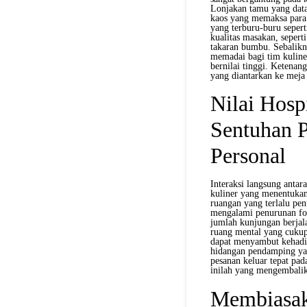
Lonjakan tamu yang data
kaos yang memaksa para 
yang terburu-buru seper
kualitas masakan, sepert
takaran bumbu. Sebalikn
memadai bagi tim kuline
bernilai tinggi. Ketenan
yang diantarkan ke meja A
Nilai Hosp
Sentuhan 
Personal
Interaksi langsung antar
kuliner yang menentukan 
ruangan yang terlalu pe
mengalami penurunan fok
jumlah kunjungan berjala
ruang mental yang cukup
dapat menyambut kehadi
hidangan pendamping yan
pesanan keluar tepat pad
inilah yang mengembalika
Membiasak