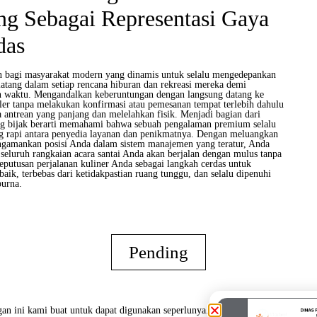
g Sebagai Representasi Gaya
das
n bagi masyarakat modern yang dinamis untuk selalu mengedepankan
matang dalam setiap rencana hiburan dan rekreasi mereka demi
 waktu. Mengandalkan keberuntungan dengan langsung datang ke
uler tanpa melakukan konfirmasi atau pemesanan tempat terlebih dahulu
a antrean yang panjang dan melelahkan fisik. Menjadi bagian dari
 bijak berarti memahami bahwa sebuah pengalaman premium selalu
ang rapi antara penyedia layanan dan penikmatnya. Dengan meluangkan
ngamankan posisi Anda dalam sistem manajemen yang teratur, Anda
seluruh rangkaian acara santai Anda akan berjalan dengan mulus tanpa
keputusan perjalanan kuliner Anda sebagai langkah cerdas untuk
baik, terbebas dari ketidakpastian ruang tunggu, dan selalu dipenuhi
purna.
Pending
an ini kami buat untuk dapat digunakan seperlunya.