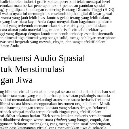
ihadirkan oleh industri grafis kontemporer kini telah mencapai level
mukau mata berkat penerapan teknik pemetaan pantulan spasial
ng
) yang dipadukan dengan rendering Rentang Dinamis Tinggi (HDR).
l waktu nyata ini memungkinkan seluruh objek digital di layar gawai
warna yang jauh lebih luas, kontras gelap-terang yang lebih dalam,
an yang luar biasa kaya. Anda dapat menyaksikan bagaimana pendaran
imbol yang terbentuk memancarkan sinar emisi yang membiaskan
ara akurat pada material logam dan kristal virtual di sekitarnya.
nggi yang digarap dengan komitmen penuh terhadap estetika sinematik
n dimensi tiga dimensi yang sangat solid, mengubah layar smartphone
vas seni bergerak yang mewah, elegan, dan sangat efektif dalam
ihatan Anda.
Frekuensi Audio Spasial
tuk Menstimulasi
gan Jiwa
 hiburan virtual baru akan tercapai secara utuh ketika keindahan seni
itektur tata suara yang ramah terhadap kesehatan psikologis manusia.
a kini memanfaatkan teknologi aransemen suara berbasis frekuensi
alibrasi secara khusus menggunakan instrumen organik alami. Musik
but dirancang dengan tempo konstan yang selaras dengan frekuensi
ertindak sebagai media terapi akustik ringan yang efektif dalam
af akibat tekanan harian. Efek suara ketukan mekanis serta harmoni
 dikalibrasi dengan warna suara (
timbre
) yang hangat, empuk, dan
gunaan frekuensi melengking yang mengejutkan saraf pendengaran,
kan oase ketenangan virtual yang menyejukkan jiwa di sela-sela