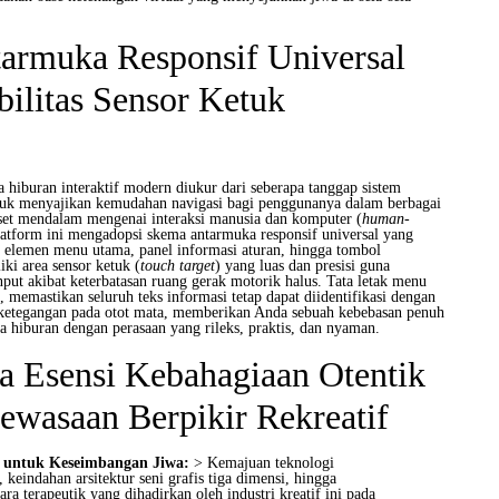
armuka Responsif Universal
bilitas Sensor Ketuk
a hiburan interaktif modern diukur dari seberapa tanggap sistem
tuk menyajikan kemudahan navigasi bagi penggunanya dalam berbagai
riset mendalam mengenai interaksi manusia dan komputer (
human-
latform ini mengadopsi skema antarmuka responsif universal yang
p elemen menu utama, panel informasi aturan, hingga tombol
ki area sensor ketuk (
touch target
) yang luas dan presisi guna
put akibat keterbatasan ruang gerak motorik halus. Tata letak menu
s, memastikan seluruh teks informasi tetap dapat diidentifikasi dengan
 ketegangan pada otot mata, memberikan Anda sebuah kebebasan penuh
a hiburan dengan perasaan yang rileks, praktis, dan nyaman.
a Esensi Kebahagiaan Otentik
wasaan Berpikir Rekreatif
g untuk Keseimbangan Jiwa:
> Kemajuan teknologi
 keindahan arsitektur seni grafis tiga dimensi, hingga
ara terapeutik yang dihadirkan oleh industri kreatif ini pada