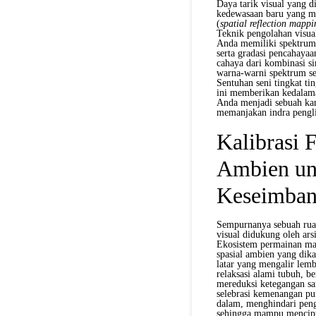
Daya tarik visual yang d
kedewasaan baru yang me
(
spatial reflection mappi
Teknik pengolahan visua
Anda memiliki spektrum 
serta gradasi pencahaya
cahaya dari kombinasi s
warna-warni spektrum sec
Sentuhan seni tingkat ti
ini memberikan kedalama
Anda menjadi sebuah kan
memanjakan indra pengl
Kalibrasi 
Ambien un
Keseimban
Sempurnanya sebuah ruang
visual didukung oleh ars
Ekosistem permainan mas
spasial ambien yang dik
latar yang mengalir lem
relaksasi alami tubuh, b
mereduksi ketegangan sar
selebrasi kemenangan pun
dalam, menghindari peng
sehingga mampu mencipta