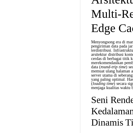
Multi-R
Edge Ca
Menyongsong era di mana 
pengiriman data pada jar
terdistribusi. Infrastru
arsitektur distribusi ko
cerdas di berbagai titik 
merekomendasikan pemba
data (
round-trip time
) se
memuat ulang halaman ata
server utama di seberan
yang paling optimal. Has
(
loading time
) secara si
menjaga kualitas waktu b
Seni Rende
Kedalaman
Dinamis T