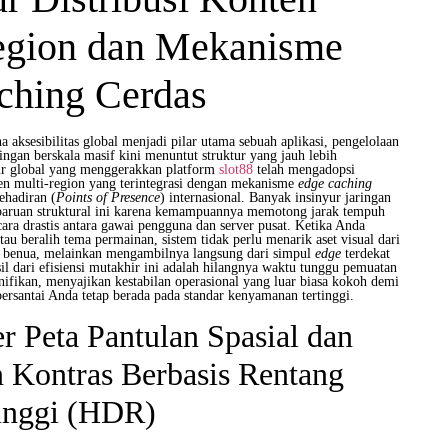
egion dan Mekanisme
ching Cerdas
aksesibilitas global menjadi pilar utama sebuah aplikasi, pengelolaan
ingan berskala masif kini menuntut struktur yang jauh lebih
ktur global yang menggerakkan platform
slot88
telah mengadopsi
nten multi-region yang terintegrasi dengan mekanisme
edge caching
kehadiran (
Points of Presence
) internasional. Banyak insinyur jaringan
ruan struktural ini karena kemampuannya memotong jarak tempuh
cara drastis antara gawai pengguna dan server pusat. Ketika Anda
u beralih tema permainan, sistem tidak perlu menarik aset visual dari
g benua, melainkan mengambilnya langsung dari simpul
edge
terdekat
il dari efisiensi mutakhir ini adalah hilangnya waktu tunggu pemuatan
gnifikan, menyajikan kestabilan operasional yang luar biasa kokoh demi
ersantai Anda tetap berada pada standar kenyamanan tertinggi.
r Peta Pantulan Spasial dan
 Kontras Berbasis Rentang
inggi (HDR)