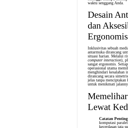
waktu senggang Anda.
Desain Ant
dan Aksesi
Ergonomis
Inklusivitas sebuah medi
antarmuka dirancang un
situasi harian. Melalui 
computer interaction
), p
sangat ergonomis. Setia
operasional utama memili
menghindari kesalahan in
dirancang secara simetri
jelas tanpa menciptakan
untuk menikmati jalanny
Memelihar
Lewat Kede
Catatan Pentin
komputasi paralel,
kecerdasan tata su