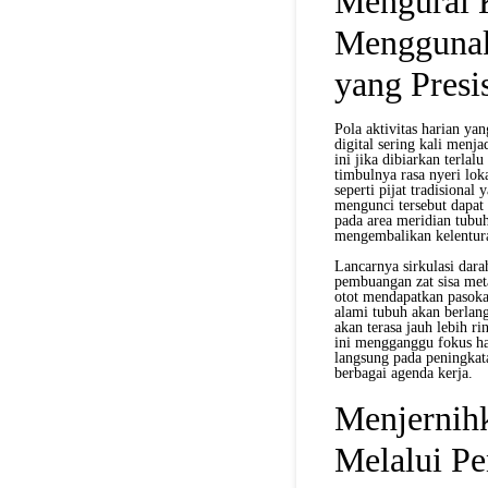
Mengurai 
Menggunak
yang Presi
Pola aktivitas harian ya
digital sering kali men
ini jika dibiarkan terla
timbulnya rasa nyeri lok
seperti pijat tradisional
mengunci tersebut dapat
pada area meridian tubu
mengembalikan kelentura
Lancarnya sirkulasi dar
pembuangan zat sisa met
otot mendapatkan pasoka
alami tubuh akan berlang
akan terasa jauh lebih ri
ini mengganggu fokus har
langsung pada peningkat
berbagai agenda kerja.
Menjernihk
Melalui P