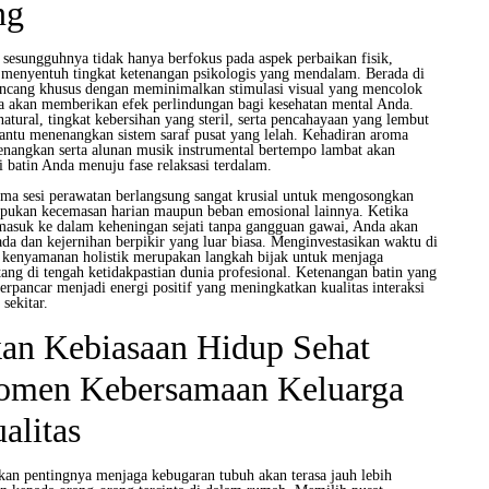
ng
 sesungguhnya tidak hanya berfokus pada aspek perbaikan fisik,
menyentuh tingkat ketenangan psikologis yang mendalam. Berada di
ancang khusus dengan meminimalkan stimulasi visual yang mencolok
ta akan memberikan efek perlindungan bagi kesehatan mental Anda.
atural, tingkat kebersihan yang steril, serta pencahayaan yang lembut
antu menenangkan sistem saraf pusat yang lelah. Kehadiran aroma
nenangkan serta alunan musik instrumental bertempo lambat akan
 batin Anda menuju fase relaksasi terdalam.
lama sesi perawatan berlangsung sangat krusial untuk mengosongkan
mpukan kecemasan harian maupun beban emosional lainnya. Ketika
 masuk ke dalam keheningan sejati tanpa gangguan gawai, Anda akan
da dan kejernihan berpikir yang luar biasa. Menginvestasikan waktu di
kenyamanan holistik merupakan langkah bijak untuk menjaga
atang di tengah ketidakpastian dunia profesional. Ketenangan batin yang
terpancar menjadi energi positif yang meningkatkan kualitas interaksi
sekitar.
n Kebiasaan Hidup Sehat
omen Kebersamaan Keluarga
alitas
n pentingnya menjaga kebugaran tubuh akan terasa jauh lebih