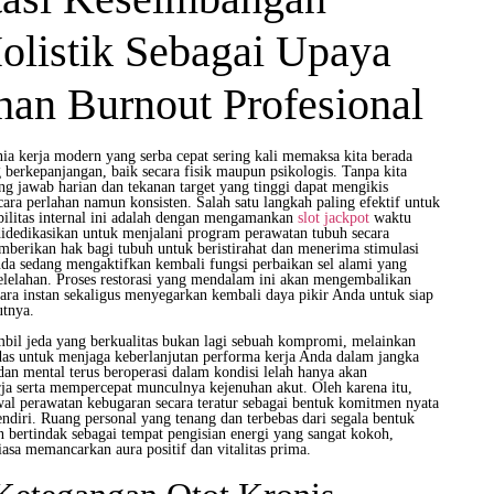
olistik Sebagai Upaya
an Burnout Profesional
ia kerja modern yang serba cepat sering kali memaksa kita berada
 berkepanjangan, baik secara fisik maupun psikologis. Tanpa kita
g jawab harian dan tekanan target yang tinggi dapat mengikis
cara perlahan namun konsisten. Salah satu langkah paling efektif untuk
ilitas internal ini adalah dengan mengamankan
slot jackpot
waktu
idedikasikan untuk menjalani program perawatan tubuh secara
erikan hak bagi tubuh untuk beristirahat dan menerima stimulasi
nda sedang mengaktifkan kembali fungsi perbaikan sel alami yang
elelahan. Proses restorasi yang mendalam ini akan mengembalikan
ara instan sekaligus menyegarkan kembali daya pikir Anda untuk siap
utnya.
il jeda yang berkualitas bukan lagi sebuah kompromi, melainkan
rdas untuk menjaga keberlanjutan performa kerja Anda dalam jangka
an mental terus beroperasi dalam kondisi lelah hanya akan
rja serta mempercepat munculnya kejenuhan akut. Oleh karena itu,
al perawatan kebugaran secara teratur sebagai bentuk komitmen nyata
ndiri. Ruang personal yang tenang dan terbebas dari segala bentuk
 bertindak sebagai tempat pengisian energi yang sangat kokoh,
sa memancarkan aura positif dan vitalitas prima.