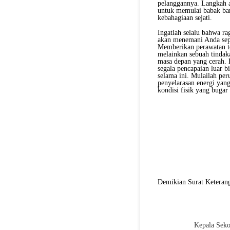
pelanggannya. Langkah a
untuk memulai babak bar
kebahagiaan sejati.
Ingatlah selalu bahwa ra
akan menemani Anda sep
Memberikan perawatan te
melainkan sebuah tindak
masa depan yang cerah. B
segala pencapaian luar bi
selama ini. Mulailah per
penyelarasan energi yan
kondisi fisik yang bugar
Demikian Surat Keterang
Kepala Seko