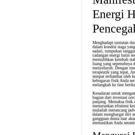
Energi H
Pencegah
Menghadapi tuntutan dun
dalam kondisi siaga yang
sadari, tumpukan tanggun
cadangan energi batin se
memulihkan kembali stab
luang yang sepenuhnya d
menyeluruh. Dengan memb
terapeutik yang tepat, A
sempat terhambat oleh k
kebugaran fisik Anda sec
melangkah ke fase berik
Kesadaran untuk mengamb
bagian dari investasi ce
panjang. Memaksa fisik d
menurunkan efisiensi ke
mulailah merancang jadw
dalam menghargai diri se
gangguan dunia luar akan
memastikan Anda senantia