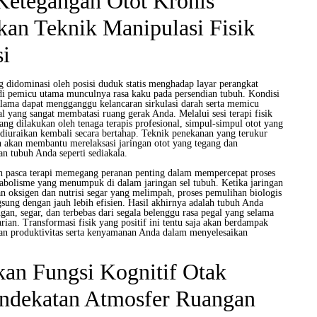
Ketegangan Otot Kronis
an Teknik Manipulasi Fisik
si
ng didominasi oleh posisi duduk statis menghadap layar perangkat
jadi pemicu utama munculnya rasa kaku pada persendian tubuh. Kondisi
lu lama dapat mengganggu kelancaran sirkulasi darah serta memicu
al yang sangat membatasi ruang gerak Anda. Melalui sesi terapi fisik
 yang dilakukan oleh tenaga terapis profesional, simpul-simpul otot yang
 diuraikan kembali secara bertahap. Teknik penekanan yang terukur
h akan membantu merelaksasi jaringan otot yang tegang dan
n tubuh Anda seperti sediakala.
ah pasca terapi memegang peranan penting dalam mempercepat proses
abolisme yang menumpuk di dalam jaringan sel tubuh. Ketika jaringan
n oksigen dan nutrisi segar yang melimpah, proses pemulihan biologis
sung dengan jauh lebih efisien. Hasil akhirnya adalah tubuh Anda
ngan, segar, dan terbebas dari segala belenggu rasa pegal yang selama
ian. Transformasi fisik yang positif ini tentu saja akan berdampak
an produktivitas serta kenyamanan Anda dalam menyelesaikan
an Fungsi Kognitif Otak
endekatan Atmosfer Ruangan