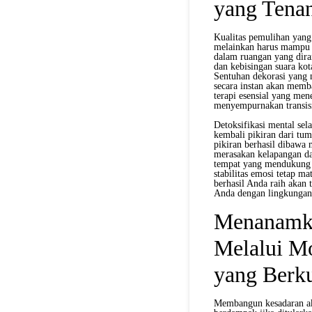
yang Tena
Kualitas pemulihan yang
melainkan harus mampu 
dalam ruangan yang dir
dan kebisingan suara ko
Sentuhan dekorasi yang n
secara instan akan memb
terapi esensial yang me
menyempurnakan transisi
Detoksifikasi mental se
kembali pikiran dari tu
pikiran berhasil dibawa
merasakan kelapangan da
tempat yang mendukung 
stabilitas emosi tetap m
berhasil Anda raih akan 
Anda dengan lingkungan 
Menanamka
Melalui M
yang Berku
Membangun kesadaran aka