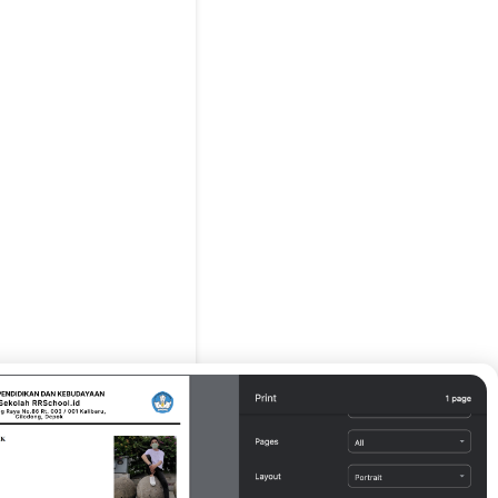
g Tua / Wali*