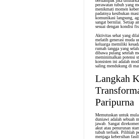
berdampak jika ditulark
perawatan tubuh yang m
menikmati momen kebersa
padatnya kesibukan masi
komunikasi langsung, ag
sangat bernilai. Setiap 
sesuai dengan kondisi f
Aktivitas sehat yang dil
melatih generasi muda u
keluarga memiliki kesad
rumah tangga yang selal
dibawa pulang setelah m
meminimalkan potensi st
konsisten ini adalah mo
saling mendukung di ma
Langkah K
Transforma
Paripurna
Memutuskan untuk mulai 
duniawi adalah sebuah m
jawab. Sangat direkomend
akut atau penurunan sta
tubuh terbaik. Pilihlah 
menjaga kebersihan fasil