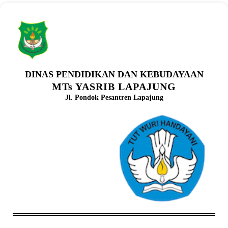
DINAS PENDIDIKAN DAN KEBUDAYAAN
MTs YASRIB LAPAJUNG
Jl. Pondok Pesantren Lapajung