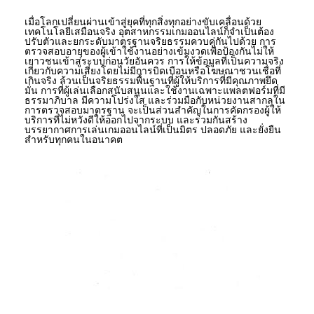
เมื่อโลกเปลี่ยนผ่านเข้าสู่ยุคที่ทุกสิ่งทุกอย่างขับเคลื่อนด้วย
เทคโนโลยีเสมือนจริง อุตสาหกรรมเกมออนไลน์ก็จำเป็นต้อง
ปรับตัวและยกระดับมาตรฐานจริยธรรมควบคู่กันไปด้วย การ
ตรวจสอบอายุของผู้เข้าใช้งานอย่างเข้มงวดเพื่อป้องกันไม่ให้
เยาวชนเข้าสู่ระบบก่อนวัยอันควร การให้ข้อมูลที่เป็นความจริง
เกี่ยวกับความเสี่ยงโดยไม่มีการบิดเบือนหรือโฆษณาชวนเชื่อที่
เกินจริง ล้วนเป็นจริยธรรมพื้นฐานที่ผู้ให้บริการที่มีคุณภาพยึด
มั่น การที่ผู้เล่นเลือกสนับสนุนและใช้งานเฉพาะแพลตฟอร์มที่มี
ธรรมาภิบาล มีความโปร่งใส และร่วมมือกับหน่วยงานสากลใน
การตรวจสอบมาตรฐาน จะเป็นส่วนสำคัญในการคัดกรองผู้ให้
บริการที่ไม่หวังดีให้ออกไปจากระบบ และร่วมกันสร้าง
บรรยากาศการเล่นเกมออนไลน์ที่เป็นมิตร ปลอดภัย และยั่งยืน
สำหรับทุกคนในอนาคต