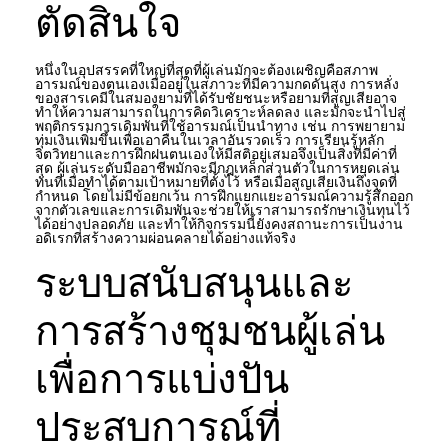
ตัดสินใจ
หนึ่งในอุปสรรคที่ใหญ่ที่สุดที่ผู้เล่นมักจะต้องเผชิญคือสภาพ
อารมณ์ของตนเองเมื่ออยู่ในสภาวะที่มีความกดดันสูง การหลั่ง
ของสารเคมีในสมองยามที่ได้รับชัยชนะหรือยามที่สูญเสียอาจ
ทำให้ความสามารถในการคิดวิเคราะห์ลดลง และมักจะนำไปสู่
พฤติกรรมการเดิมพันที่ใช้อารมณ์เป็นนำทาง เช่น การพยายาม
ทุ่มเงินเพิ่มขึ้นเพื่อเอาคืนในเวลาอันรวดเร็ว การเรียนรู้หลัก
จิตวิทยาและการฝึกฝนตนเองให้มีสติอยู่เสมอจึงเป็นสิ่งที่มีค่าที่
สุด ผู้เล่นระดับมืออาชีพมักจะมีกฎเหล็กส่วนตัวในการหยุดเล่น
ทันทีเมื่อทำได้ตามเป้าหมายที่ตั้งไว้ หรือเมื่อสูญเสียเงินถึงจุดที่
กำหนด โดยไม่มีข้อยกเว้น การฝึกแยกแยะอารมณ์ความรู้สึกออก
จากตัวเลขและการเดิมพันจะช่วยให้เราสามารถรักษาเงินทุนไว้
ได้อย่างปลอดภัย และทำให้กิจกรรมนี้ยังคงสถานะการเป็นงาน
อดิเรกที่สร้างความผ่อนคลายได้อย่างแท้จริง
ระบบสนับสนุนและ
การสร้างชุมชนผู้เล่น
เพื่อการแบ่งปัน
ประสบการณ์ที่