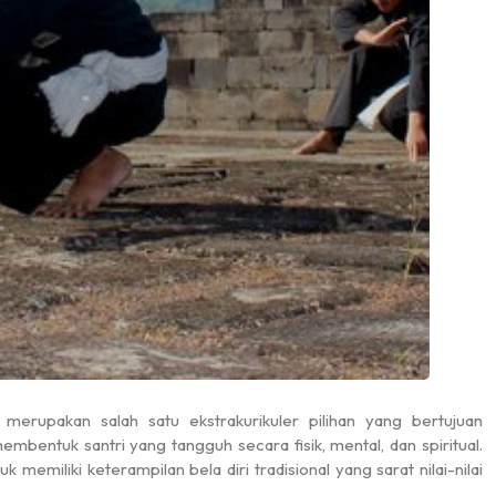
gu, 15 Juni 2025
Selasa-Rabu, (01 Juli s.d. 02 Juli 2025)
merupakan salah satu ekstrakurikuler pilihan yang bertujuan
mbentuk santri yang tangguh secara fisik, mental, dan spiritual.
uk memiliki keterampilan bela diri tradisional yang sarat nilai-nilai