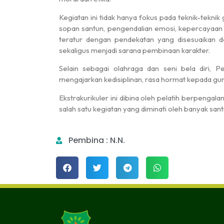
Kegiatan ini tidak hanya fokus pada teknik-teknik
sopan santun, pengendalian emosi, kepercayaan di
Tabligh Akbar dan Pen
teratur dengan pendekatan yang disesuaikan 
Umu...
sekaligus menjadi sarana pembinaan karakter.
Halaman PONPES Yasrib
08.00
Selain sebagai olahraga dan seni bela diri, P
mengajarkan kedisiplinan, rasa hormat kepada gu
Ekstrakurikuler ini dibina oleh pelatih berpenga
salah satu kegiatan yang diminati oleh banyak sant
Pembina : N.N.