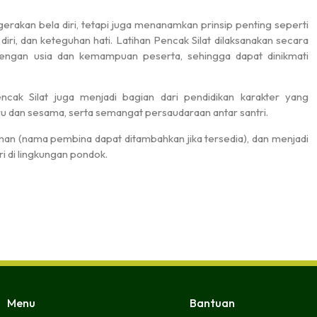
 gerakan bela diri, tetapi juga menanamkan prinsip penting seperti
ri, dan keteguhan hati. Latihan Pencak Silat dilaksanakan secara
amatan
FAMILY GATHERING PART II
dengan usia dan kemampuan peserta, sehingga dapat dinikmati
Makassar
06:00
 - 13.00
encak Silat juga menjadi bagian dari pendidikan karakter yang
ru dan sesama, serta semangat persaudaraan antar santri.
laman (nama pembina dapat ditambahkan jika tersedia), dan menjadi
ri di lingkungan pondok.
Menu
Bantuan