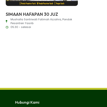
SIMAAN HAFAPAN 30 JUZ
Tabligh 
Mushalla Santriwati Fatimah Azzahra, Pondok
Umu...
Pesantren Yasrib
Halaman P
05.30 - selesai
Hubungi Kami