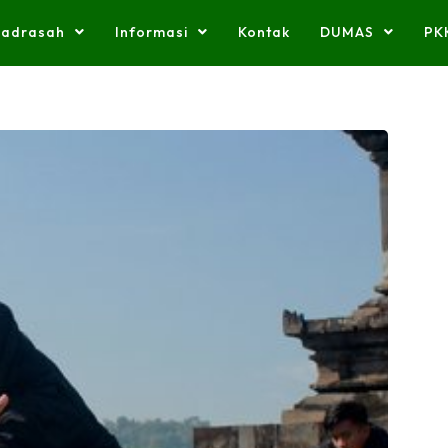
adrasah
Informasi
Kontak
DUMAS
PK
Pengumuman
Pengumuman
#
#
n Umum...
Mekanisme Penyambutan Santri Baru