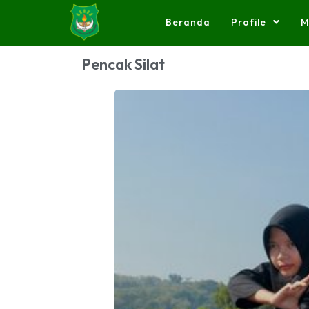
Beranda
Profile
M
Pencak Silat
Tabligh Akbar Dan Penamata