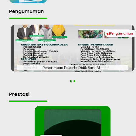
Pengumuman
Pengumuman
#
Penerimaan Peserta Didik Baru Al...
1
2
Prestasi