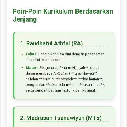
Poin-Poin Kurikulum Berdasarkan
Jenjang
1. Raudhatul Athfal (RA)
Fokus:
Pendidikan usia dini dengan penanaman
nilai-nilai Islam dasar.
Materi:
Pengenalan **huruf Hijaiyah**, dasar-
dasar membaca Al-Qur’an (**Iqra/Tilawati**),
hafalan **surat-surat pendek**, **doa harian**,
pengenalan **rukun Islam** dan **rukun iman**,
serta pengembangan motorik dan kognitif.
2. Madrasah Tsanawiyah (MTs)