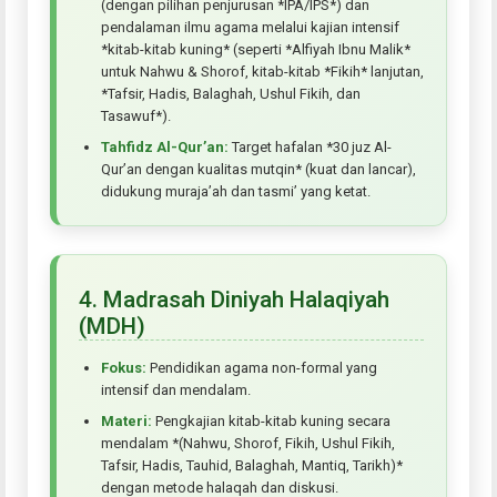
(dengan pilihan penjurusan *IPA/IPS*) dan
pendalaman ilmu agama melalui kajian intensif
*kitab-kitab kuning* (seperti *Alfiyah Ibnu Malik*
untuk Nahwu & Shorof, kitab-kitab *Fikih* lanjutan,
*Tafsir, Hadis, Balaghah, Ushul Fikih, dan
Tasawuf*).
Tahfidz Al-Qur’an:
Target hafalan *30 juz Al-
Qur’an dengan kualitas mutqin* (kuat dan lancar),
didukung muraja’ah dan tasmi’ yang ketat.
4. Madrasah Diniyah Halaqiyah
(MDH)
Fokus:
Pendidikan agama non-formal yang
intensif dan mendalam.
Materi:
Pengkajian kitab-kitab kuning secara
mendalam *(Nahwu, Shorof, Fikih, Ushul Fikih,
Tafsir, Hadis, Tauhid, Balaghah, Mantiq, Tarikh)*
dengan metode halaqah dan diskusi.