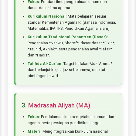
Fokus:
Fondasi ilmu pengetahuan umum dan
dasar-dasar ilmu agama.
Kurikulum Nasional:
Mata pelajaran sesuai
standar Kementerian Agama RI (Bahasa Indonesia,
Matematika, IPA, IPS, Pendidikan Agama Islam).
Kurikulum Tradisional Pesantren (Dasar):
Pengenalan *Nahwu, Shorof*, dasar-dasar *Fikih*,
*Tauhid, Akhlak*, serta pengenalan awal *Tafsir*
dan *Hadis*.
Tahfidz Al-Qur’an:
Target hafalan *Juz ‘Amma*
dan berlanjut ke juz-juz sebelumnya, disertai
bimbingan tajwid.
3.
Madrasah Aliyah (MA)
Fokus:
Pendalaman ilmu pengetahuan umum dan
agama, serta persiapan pendidikan tinggi.
Materi:
Mengintegrasikan kurikulum nasional