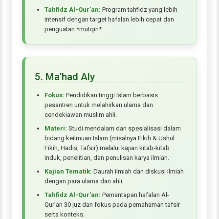
Tahfidz Al-Qur’an:
Program tahfidz yang lebih
intensif dengan target hafalan lebih cepat dan
penguatan *mutqin*.
5. Ma’had Aly
Fokus:
Pendidikan tinggi Islam berbasis
pesantren untuk melahirkan ulama dan
cendekiawan muslim ahli.
Materi:
Studi mendalam dan spesialisasi dalam
bidang keilmuan Islam (misalnya Fikih & Ushul
Fikih, Hadis, Tafsir) melalui kajian kitab-kitab
induk, penelitian, dan penulisan karya ilmiah.
Kajian Tematik:
Daurah ilmiah dan diskusi ilmiah
dengan para ulama dan ahli.
Tahfidz Al-Qur’an:
Pemantapan hafalan Al-
Qur’an 30 juz dan fokus pada pemahaman tafsir
serta konteks.