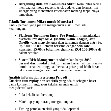
Bergabung didalam Komunitas Aktif:
Komunitas sering
membagikan kode redeem, trick update, dan formasi tim
sinergis yang menambah kesempatan menang tanpa biaya
tambahan.
Teknik Turnamen Mikro untuk Monetisasi
Untuk pemain yang pingin mengkonversi skill menjadi
keuntungan:
Platform Turnamen Entry-Fee Rendah:
memanfaatkan
platform layaknya
MGL (Mobile Game League)
atau
OneBit
yang menyelenggarakan turnamen dengan entry fee
Rp 2.000-5.000. Pemain bersama dengan
win rate
konsisten 55-60%
bakal menghasilkan
ROI 150-200%
di
dalam sebulan.
Sistem Risk Management:
Alokasikan hanya
30%
berasal dari modal
untuk turnamen harian, simpan sisanya
untuk turnamen mingguan bersama prize pool lebih besar.
teknik ini mengecilkan risiko kerugian beruntun.
Analisis information Performa Pribadi
Gunakan fitur
replay dan statistik
yang ada di sebagian besar
game kompetitif. anggapan kekalahan anda untuk
mengidentifikasi:
Pola kekeliruan berulang
Match-up yang kurang menguntungkan
Timing pemakaian skill yang tidak optimal