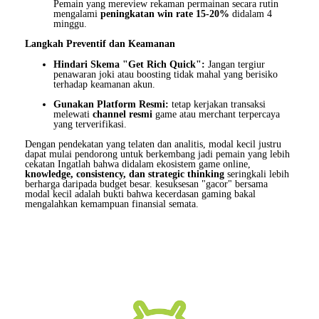
Pemain yang mereview rekaman permainan secara rutin
mengalami
peningkatan win rate 15-20%
didalam 4
minggu.
Langkah Preventif dan Keamanan
Hindari Skema "Get Rich Quick":
Jangan tergiur
penawaran joki atau boosting tidak mahal yang berisiko
terhadap keamanan akun.
Gunakan Platform Resmi:
tetap kerjakan transaksi
melewati
channel resmi
game atau merchant terpercaya
yang terverifikasi.
Dengan pendekatan yang telaten dan analitis, modal kecil justru
dapat mulai pendorong untuk berkembang jadi pemain yang lebih
cekatan Ingatlah bahwa didalam ekosistem game online,
knowledge, consistency, dan strategic thinking
seringkali lebih
berharga daripada budget besar. kesuksesan "gacor" bersama
modal kecil adalah bukti bahwa kecerdasan gaming bakal
mengalahkan kemampuan finansial semata.