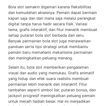
Bola slot semakin digemari karena fleksibilitas
dan kemudahan aksesnya. Pemain dapat bermain
kapan saja dan dari mana saja melalui perangkat
digital tanpa harus hadir secara fisik. Variasi
tema, grafis interaktif, dan fitur menarik membuat
setiap putaran bola slot berbeda dan seru.
Banyak permainan bola slot juga menawarkan
panduan serta tips strategi untuk membantu
pemain baru memahami mekanisme permainan
dan meningkatkan peluang menang.
Selain itu, bola slot memberikan pengalaman
visual dan audio yang memukau. Grafis animatif
yang hidup dan efek suara realistis membuat
permainan lebih menarik dan interaktif. Fitur
tambahan seperti simbol liar, putaran bonus, dan
jackpot progresif meningkatkan peluang pemain
untuk meraih hadiah besar. Hal ini menjadikan