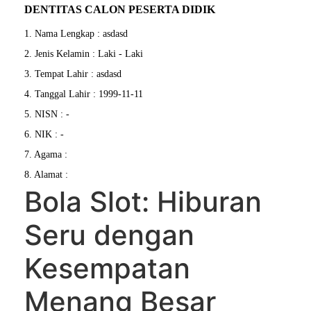
DENTITAS CALON PESERTA DIDIK
1. Nama Lengkap : asdasd
2. Jenis Kelamin : Laki - Laki
3. Tempat Lahir : asdasd
4. Tanggal Lahir : 1999-11-11
5. NISN : -
6. NIK : -
7. Agama :
8. Alamat :
Bola Slot: Hiburan
Seru dengan
Kesempatan
Menang Besar