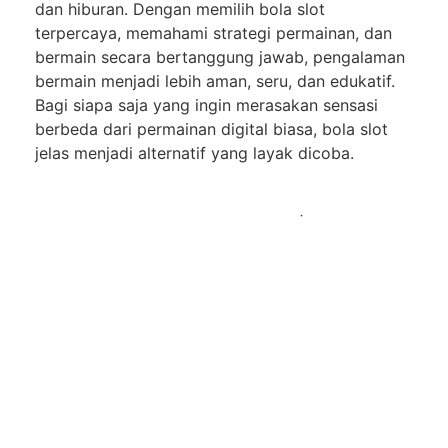
dan hiburan. Dengan memilih bola slot
terpercaya, memahami strategi permainan, dan
bermain secara bertanggung jawab, pengalaman
bermain menjadi lebih aman, seru, dan edukatif.
Bagi siapa saja yang ingin merasakan sensasi
berbeda dari permainan digital biasa, bola slot
jelas menjadi alternatif yang layak dicoba.