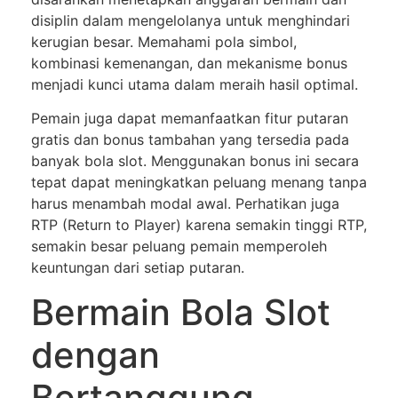
disiplin dalam mengelolanya untuk menghindari
kerugian besar. Memahami pola simbol,
kombinasi kemenangan, dan mekanisme bonus
menjadi kunci utama dalam meraih hasil optimal.
Pemain juga dapat memanfaatkan fitur putaran
gratis dan bonus tambahan yang tersedia pada
banyak bola slot. Menggunakan bonus ini secara
tepat dapat meningkatkan peluang menang tanpa
harus menambah modal awal. Perhatikan juga
RTP (Return to Player) karena semakin tinggi RTP,
semakin besar peluang pemain memperoleh
keuntungan dari setiap putaran.
Bermain Bola Slot
dengan
Bertanggung