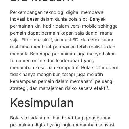
Perkembangan teknologi digital membawa
inovasi besar dalam dunia bola slot. Banyak
permainan kini hadir dalam versi mobile sehingga
pemain dapat bermain kapan saja dan di mana
saja. Fitur interaktif, animasi 3D, dan efek suara
real-time membuat permainan lebih realistis dan
menarik. Beberapa permainan juga menyediakan
turnamen online dan leaderboard yang
menambah keseruan kompetitif. Bola slot modern
tidak hanya menghibur, tetapi juga melatih
kemampuan pemain dalam memahami peluang,
strategi, dan manajemen risiko secara efektif.
Kesimpulan
Bola slot adalah pilihan tepat bagi penggemar
permainan digital yang ingin menambah sensasi