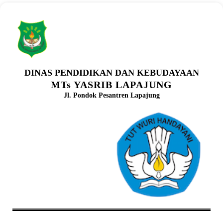
DINAS PENDIDIKAN DAN KEBUDAYAAN
MTs YASRIB LAPAJUNG
Jl. Pondok Pesantren Lapajung