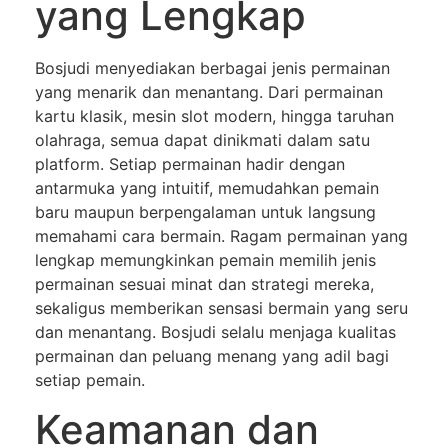
yang Lengkap
Bosjudi menyediakan berbagai jenis permainan
yang menarik dan menantang. Dari permainan
kartu klasik, mesin slot modern, hingga taruhan
olahraga, semua dapat dinikmati dalam satu
platform. Setiap permainan hadir dengan
antarmuka yang intuitif, memudahkan pemain
baru maupun berpengalaman untuk langsung
memahami cara bermain. Ragam permainan yang
lengkap memungkinkan pemain memilih jenis
permainan sesuai minat dan strategi mereka,
sekaligus memberikan sensasi bermain yang seru
dan menantang. Bosjudi selalu menjaga kualitas
permainan dan peluang menang yang adil bagi
setiap pemain.
Keamanan dan