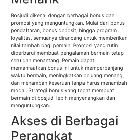
Bosjudi dikenal dengan berbagai bonus dan
promosi yang menguntungkan. Mulai dari bonus
pendaftaran, bonus deposit, hingga program
loyalitas, semuanya dirancang untuk memberikan
nilai tambah bagi pemain. Promosi yang rutin
diperbarui membuat pengalaman bermain tetap
seru dan menantang. Pemain dapat
memanfaatkan bonus ini untuk memperpanjang
waktu bermain, meningkatkan peluang menang,
dan menambah keseruan tanpa harus menambah
modal. Strategi bonus yang tepat membuat
bermain di bosjudi lebih menyenangkan dan
menguntungkan.
Akses di Berbagai
Perangkat