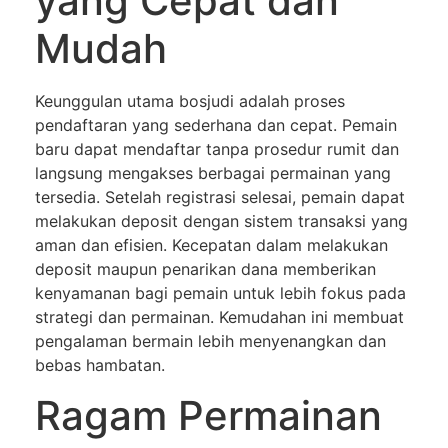
yang Cepat dan
Mudah
Keunggulan utama bosjudi adalah proses
pendaftaran yang sederhana dan cepat. Pemain
baru dapat mendaftar tanpa prosedur rumit dan
langsung mengakses berbagai permainan yang
tersedia. Setelah registrasi selesai, pemain dapat
melakukan deposit dengan sistem transaksi yang
aman dan efisien. Kecepatan dalam melakukan
deposit maupun penarikan dana memberikan
kenyamanan bagi pemain untuk lebih fokus pada
strategi dan permainan. Kemudahan ini membuat
pengalaman bermain lebih menyenangkan dan
bebas hambatan.
Ragam Permainan