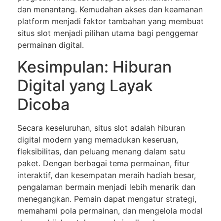
dan menantang. Kemudahan akses dan keamanan
platform menjadi faktor tambahan yang membuat
situs slot menjadi pilihan utama bagi penggemar
permainan digital.
Kesimpulan: Hiburan
Digital yang Layak
Dicoba
Secara keseluruhan, situs slot adalah hiburan
digital modern yang memadukan keseruan,
fleksibilitas, dan peluang menang dalam satu
paket. Dengan berbagai tema permainan, fitur
interaktif, dan kesempatan meraih hadiah besar,
pengalaman bermain menjadi lebih menarik dan
menegangkan. Pemain dapat mengatur strategi,
memahami pola permainan, dan mengelola modal