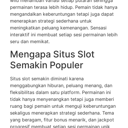
wild menambah variasi setiap putaran sehingga
permainan terasa lebih hidup. Pemain tidak hanya
mengandalkan keberuntungan tetapi juga dapat
menerapkan strategi sederhana untuk
meningkatkan peluang kemenangan. Sensasi
interaktif ini membuat setiap sesi permainan lebih
seru dan memikat.
Mengapa Situs Slot
Semakin Populer
Situs slot semakin diminati karena
menggabungkan hiburan, peluang menang, dan
fleksibilitas dalam satu platform. Permainan ini
tidak hanya menyenangkan tetapi juga memberi
ruang bagi pemain untuk menguji keberuntungan
sekaligus menerapkan strategi sederhana. Tema
yang beragam, fitur bonus menarik, dan jackpot
progresif membuat setiap sesi permainan unik