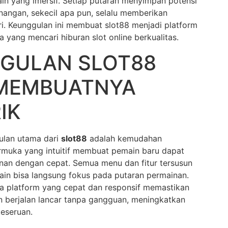
n yang imersif. Setiap putaran menyimpan potensi
nangan, sekecil apa pun, selalu memberikan
ri. Keunggulan ini membuat slot88 menjadi platform
a yang mencari hiburan slot online berkualitas.
GULAN SLOT88
MEMBUATNYA
IK
ulan utama dari
slot88
adalah kemudahan
muka yang intuitif membuat pemain baru dapat
an dengan cepat. Semua menu dan fitur tersusun
ain bisa langsung fokus pada putaran permainan.
rma platform yang cepat dan responsif memastikan
in berjalan lancar tanpa gangguan, meningkatkan
eseruan.