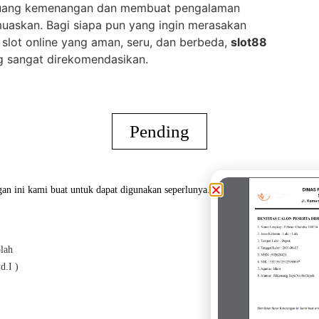
luang kemenangan dan membuat pengalaman
uaskan. Bagi siapa pun yang ingin merasakan
 slot online yang aman, seru, dan berbeda,
slot88
ng sangat direkomendasikan.
Pending
an ini kami buat untuk dapat digunakan seperlunya.
lah
Oran
d.I )