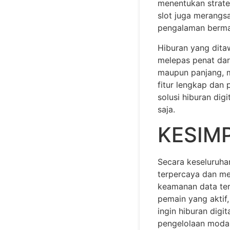
menentukan strate
slot juga merangsa
pengalaman bermai
Hiburan yang ditaw
melepas penat dari 
maupun panjang, m
fitur lengkap dan
solusi hiburan dig
saja.
KESIM
Secara keseluruha
terpercaya dan m
keamanan data ter
pemain yang aktif,
ingin hiburan digit
pengelolaan modal 