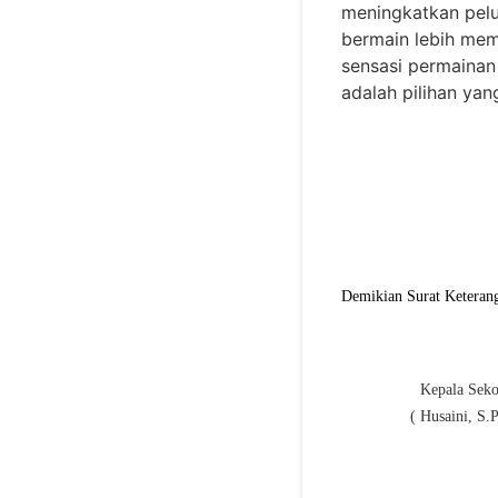
meningkatkan pe
bermain lebih mem
sensasi permainan
adalah pilihan ya
Demikian Surat Keterang
Kepala Seko
( Husaini, S.P