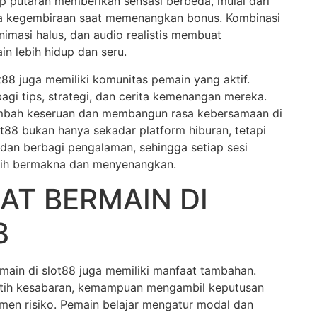
ap putaran memberikan sensasi berbeda, mulai dari
a kegembiraan saat memenangkan bonus. Kombinasi
imasi halus, dan audio realistis membuat
n lebih hidup dan seru.
ot88 juga memiliki komunitas pemain yang aktif.
agi tips, strategi, dan cerita kemenangan mereka.
nambah keseruan dan membangun rasa kebersamaan di
t88 bukan hanya sekadar platform hiburan, tetapi
 dan berbagi pengalaman, sehingga setiap sesi
ebih bermakna dan menyenangkan.
AT BERMAIN DI
8
rmain di slot88 juga memiliki manfaat tambahan.
atih kesabaran, kemampuan mengambil keputusan
men risiko. Pemain belajar mengatur modal dan