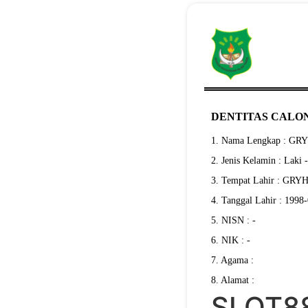
DENTITAS CALON
1. Nama Lengkap : 
2. Jenis Kelamin : Laki 
3. Tempat Lahir : G
4. Tanggal Lahir : 1998
5. NISN : -
6. NIK : -
7. Agama :
8. Alamat :
SLOT8