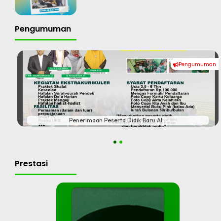
Pengumuman
Pengumuman
#
Penerimaan Peserta Didik Baru Al...
1
2
Prestasi