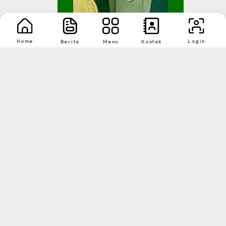
Home
Login
Berita
Menu
Kontak
Juara III Kompetisi Sa...
Kemenag (KSM Madrasah)
Tingkat : Propinsi
Tahun : 25 Juli 2018
1
2
Download App Web Sekolah
Nikmati Cara Mudah dan Menyenangkan Ketika Membaca Buku, Update
Informasi Sekolah Hanya Dalam Genggaman