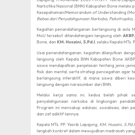
Narkotika Nasional (BNN) Kabupaten Bone melalui
Kesepahaman/Memorandum of Understanding (Mo
Bebas dari Penyalahgunaan Narkoba, Psikotropika, 
Kegiatan penandatanganan berlangsung di aula MTs
MoU tersebut ditandatangani langsung oleh
AKBP.
Bone, dan
KM. Husaini, S.Pd.I
, selaku Kepala MTs. 
Usai penandatanganan, kegiatan dilanjutkan den
langsung oleh Kepala BNN Kabupaten Bone AKBP H
siswa mendapatkan penjelasan tentang jenis-jen
fisik dan mental, serta strategi pencegahan agar te
berlangsung interaktif, di mana siswa diberi k
langsung dengan narasumber dari BNN.
Melalui kerja sama ini, kedua belah pihak 
penyalahgunaan narkoba di lingkungan pendidi
Program ini mencakup edukasi, sosialisasi, dan 
dan zat adiktif lainnya.
Kepala MTs. PP. Yasrib Lapajung,
KM. Husaini, S.Pd.I
langkah konkret dalam mewujudkan madrasah yang be