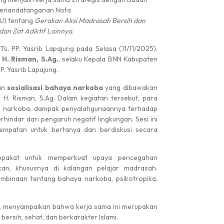
 penandatanganan Nota
U) tentang
Gerakan Aksi Madrasah Bersih dan
#
dan Zat Adiktif Lainnya
.
. PP. Yasrib Lapajung pada Selasa (11/11/2025).
 H. Risman, S.Ag.
, selaku Kepala BNN Kabupaten
PP. Yasrib Lapajung.
Penerimaan Peserta Didik Baru Al...
gan
sosialisasi bahaya narkoba
yang dibawakan
. Risman, S.Ag. Dalam kegiatan tersebut, para
is narkoba, dampak penyalahgunaannya terhadap
rhindar dari pengaruh negatif lingkungan. Sesi ini
esempatan untuk bertanya dan berdiskusi secara
sepakat untuk memperkuat upaya pencegahan
kan, khususnya di kalangan pelajar madrasah.
pembinaan tentang bahaya narkoba, psikotropika,
Juara 3
, menyampaikan bahwa kerja sama ini merupakan
rsih, sehat, dan berkarakter Islami.