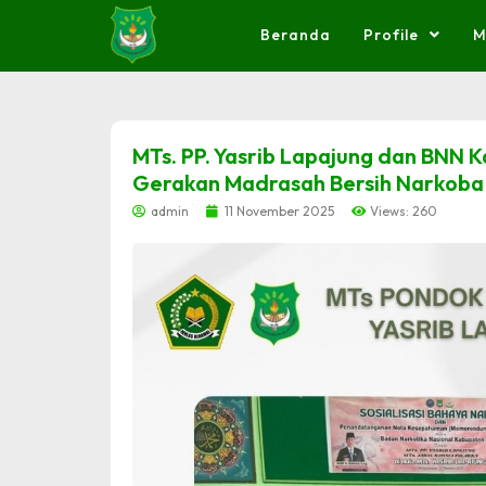
Beranda
Profile
M
dibuat oleh rrdigital.id
MTs. PP. Yasrib Lapajung dan BNN 
Gerakan Madrasah Bersih Narkoba
admin
11 November 2025
Views: 260