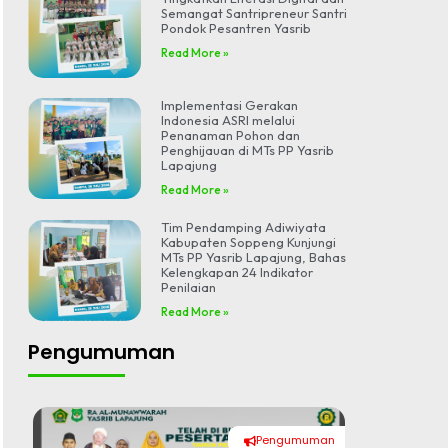
Semangat Santripreneur Santri
Pondok Pesantren Yasrib
Read More »
Implementasi Gerakan
Indonesia ASRI melalui
Penanaman Pohon dan
Penghijauan di MTs PP Yasrib
Lapajung
Read More »
Tim Pendamping Adiwiyata
Kabupaten Soppeng Kunjungi
MTs PP Yasrib Lapajung, Bahas
Kelengkapan 24 Indikator
Penilaian
Read More »
Pengumuman
Pengumuman