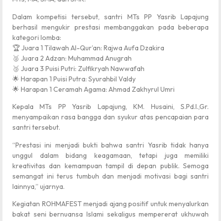
Dalam kompetisi tersebut, santri MTs PP Yasrib Lapajung
berhasil mengukir prestasi membanggakan pada beberapa
kategori lomba:
🏆 Juara 1 Tilawah Al-Qur’an: Rajwa Aufa Dzakira
🥈 Juara 2 Adzan: Muhammad Anugrah
🥉 Juara 3 Puisi Putri: Zulfikryah Nawwafah
🌟 Harapan 1 Puisi Putra: Syurahbil Valdy
🌟 Harapan 1 Ceramah Agama: Ahmad Zakhyrul Umri
Kepala MTs PP Yasrib Lapajung, KM. Husaini, S.Pd.I.,Gr.
menyampaikan rasa bangga dan syukur atas pencapaian para
santri tersebut.
“Prestasi ini menjadi bukti bahwa santri Yasrib tidak hanya
unggul dalam bidang keagamaan, tetapi juga memiliki
kreativitas dan kemampuan tampil di depan publik. Semoga
semangat ini terus tumbuh dan menjadi motivasi bagi santri
lainnya,” ujarnya.
Kegiatan ROHMAFEST menjadi ajang positif untuk menyalurkan
bakat seni bernuansa Islami sekaligus mempererat ukhuwah