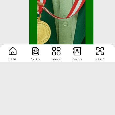
Home
Login
Berita
Menu
Kontak
Juara III Kompetisi Sa...
Kemenag (KSM Madrasah)
Tingkat : Propinsi
Tahun : 25 Juli 2018
1
2