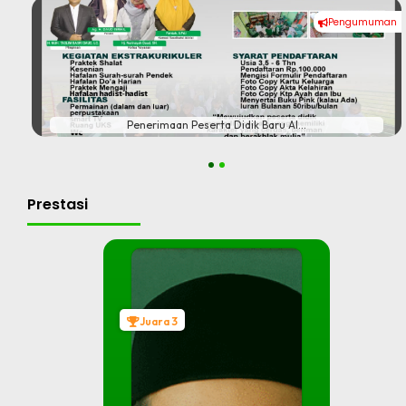
Pengumuman
#
Penerimaan Peserta Didik Baru Al...
1
2
Prestasi
Juara 3