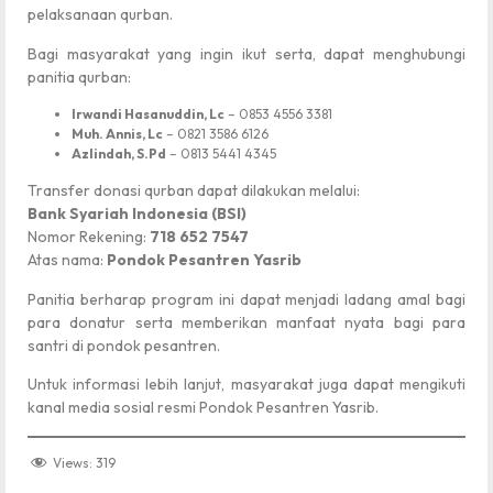
pelaksanaan qurban.
Bagi masyarakat yang ingin ikut serta, dapat menghubungi
panitia qurban:
Irwandi Hasanuddin, Lc
– 0853 4556 3381
Muh. Annis, Lc
– 0821 3586 6126
Azlindah, S.Pd
– 0813 5441 4345
Transfer donasi qurban dapat dilakukan melalui:
Bank Syariah Indonesia (BSI)
Nomor Rekening:
718 652 7547
Atas nama:
Pondok Pesantren Yasrib
Panitia berharap program ini dapat menjadi ladang amal bagi
para donatur serta memberikan manfaat nyata bagi para
santri di pondok pesantren.
Untuk informasi lebih lanjut, masyarakat juga dapat mengikuti
kanal media sosial resmi Pondok Pesantren Yasrib.
Views:
319