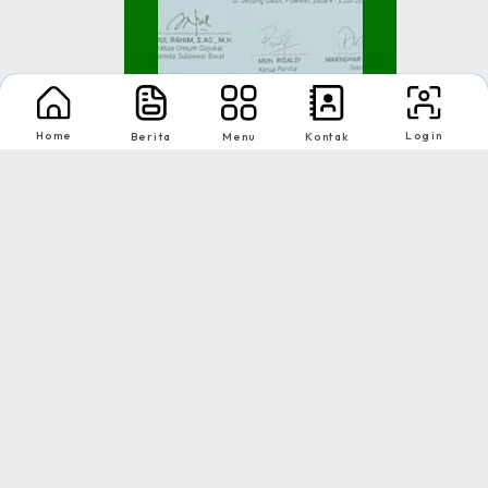
Home
Login
Berita
Menu
Kontak
Juara 2 Kategori Festi...
Gojukai Komda Sulbar
Tingkat : Se Sulawesi
Tahun : 4-5 Juli 2025
1
2
Download App Web Sekolah