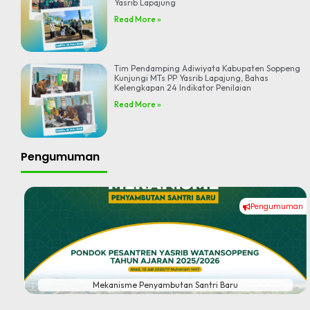
Yasrib Lapajung
Read More »
Tim Pendamping Adiwiyata Kabupaten Soppeng
Kunjungi MTs PP Yasrib Lapajung, Bahas
Kelengkapan 24 Indikator Penilaian
Read More »
Pengumuman
Pengumuman
#
nisme Penyambutan Santri Baru
Pener