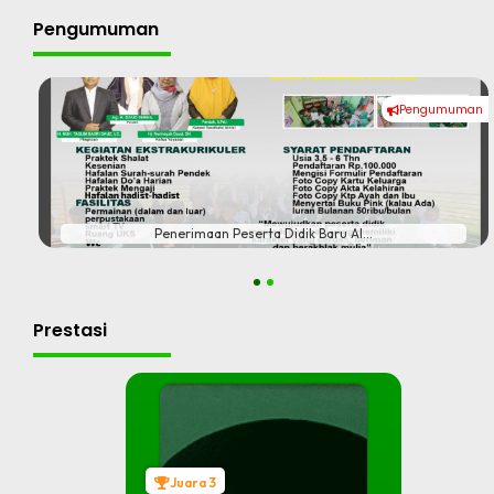
Pengumuman
Pengumuman
#
Penerimaan Peserta Didik Baru Al...
1
2
Prestasi
Juara 3