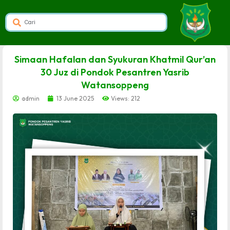
dibuat oleh rrdigital.id
Simaan Hafalan dan Syukuran Khatmil Qur’an
30 Juz di Pondok Pesantren Yasrib
Watansoppeng
admin
13 June 2025
Views: 212