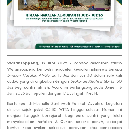
Watansoppeng, 13 Juni 2025
– Pondok Pesantren Yasrib
Watansoppeng kembali menggelar kegiatan istimewa berupa
Simaan Hafalan Al-Qur’an
15 Juz dan Juz 30 dalam satu kali
duduk, yang dirangkaikan dengan
Syukuran Khatmil Qur’an
30
Juz bagi santri tahfizh. Acara ini berlangsung pada Jumat, 13
Juni 2025 bertepatan dengan 17 Dzulhijjah 1446 H.
Bertempat di Mushalla Santriwati Fatimah Azzahra, kegiatan
dimulai sejak pukul 05.30 WITA hingga selesai. Momen ini
menjadi tonggak bersejarah bagi para santri yang telah
menyelesaikan hafalan Al-Qur’an secara penuh, sebagai
bentuk rasa syukur sekaligus perayaan atas pencapaian