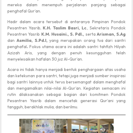
mereka dalam menempuh perjalanan panjang sebagai
penghafal Qur’an.
Hadir dalam acara tersebut di antaranya Pimpinan Pondok
Pesantren Yasrib,
K.H. Taslim Basri, Lc
., Sekretaris Pondok
Pesantren Yasrib
K.M. Husaini., S. PdI.,
serta
Arisman, S.Ag
dan
Asmilia, S.Pd.I,
yang merupakan orang tua dari santri
penghafal
.
Fokus utama acara ini adalah santri tahfizh Hilyah
Azizah Aris, yang dengan penuh kesungguhan telah
menyelesaikan hafalan 30 juz Al-Qur’an.
Acara ini tidak hanya menjadi bentuk penghargaan atas usaha
dan ketekunan para santri, tetapi juga menjadi sumber inspirasi
bagi santri lainnya untuk terus bersemangat dalam menghafal
dan mengamalkan nilai-nilai Al-Qur’an. Kegiatan semacam ini
rutin dilaksanakan sebagai bagian dari komitmen Pondok
Pesantren Yasrib dalam mencetak generasi Qur’ani yang
tangguh, berakhlak mulia, dan berilmu.