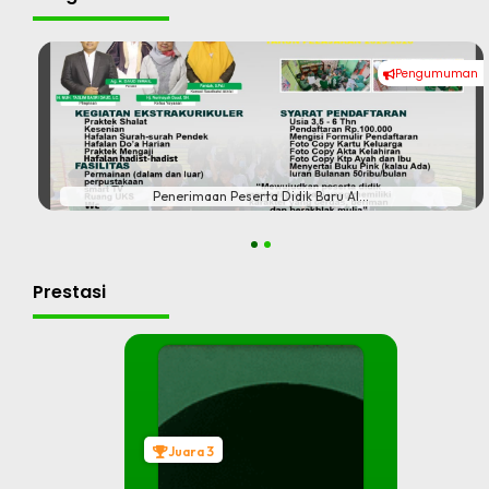
Pengumuman
#
Penerimaan Peserta Didik Baru Al...
1
2
Prestasi
Juara 3