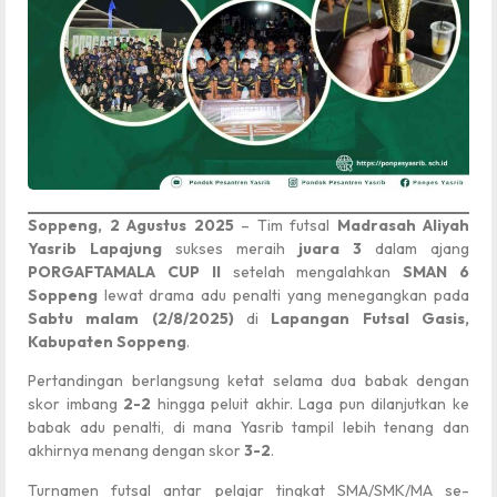
Soppeng, 2 Agustus 2025
– Tim futsal
Madrasah Aliyah
Yasrib Lapajung
sukses meraih
juara 3
dalam ajang
PORGAFTAMALA CUP II
setelah mengalahkan
SMAN 6
Soppeng
lewat drama adu penalti yang menegangkan pada
Sabtu malam (2/8/2025)
di
Lapangan Futsal Gasis,
Kabupaten Soppeng
.
Pertandingan berlangsung ketat selama dua babak dengan
skor imbang
2-2
hingga peluit akhir. Laga pun dilanjutkan ke
babak adu penalti, di mana Yasrib tampil lebih tenang dan
akhirnya menang dengan skor
3-2
.
Turnamen futsal antar pelajar tingkat SMA/SMK/MA se-